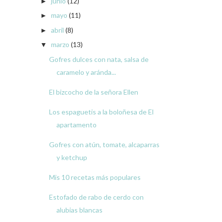
junio
(12)
►
mayo
(11)
►
abril
(8)
►
marzo
(13)
▼
Gofres dulces con nata, salsa de
caramelo y aránda...
El bizcocho de la señora Ellen
Los espaguetis a la boloñesa de El
apartamento
Gofres con atún, tomate, alcaparras
y ketchup
Mis 10 recetas más populares
Estofado de rabo de cerdo con
alubias blancas