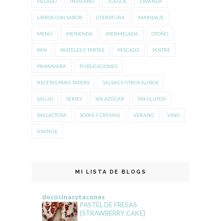
HELADO
INVIERNO
JUEGOS
LAVANDA
LIBROS CON SABOR
LITERATURA
MARIDAJE
MENÚ
MERIENDA
MERMELADA
OTOÑO
PAN
PASTELES Y TARTAS
PESCADO
POSTRE
PRIMAVERA
PUBLICACIONES
RECETAS PARA TAPERS
SALSAS Y OTROS ALIÑOS
SALUD
SERIES
SIN AZÚCAR
SIN GLUTEN
SIN LACTOSA
SOPAS Y CREMAS
VERANO
VINO
VINTAGE
MI LISTA DE BLOGS
decocinasytacones
PASTEL DE FRESAS
{STRAWBERRY CAKE}