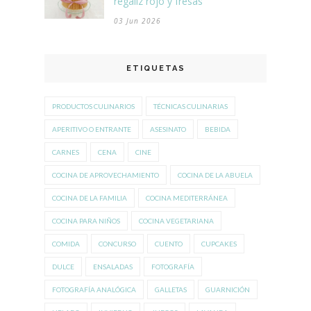
regaliz rojo y fresas
03 Jun 2026
ETIQUETAS
PRODUCTOS CULINARIOS
TÉCNICAS CULINARIAS
APERITIVO O ENTRANTE
ASESINATO
BEBIDA
CARNES
CENA
CINE
COCINA DE APROVECHAMIENTO
COCINA DE LA ABUELA
COCINA DE LA FAMILIA
COCINA MEDITERRÁNEA
COCINA PARA NIÑOS
COCINA VEGETARIANA
COMIDA
CONCURSO
CUENTO
CUPCAKES
DULCE
ENSALADAS
FOTOGRAFÍA
FOTOGRAFÍA ANALÓGICA
GALLETAS
GUARNICIÓN