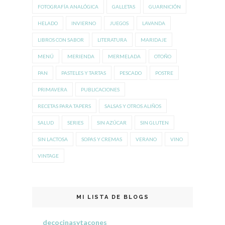
FOTOGRAFÍA ANALÓGICA
GALLETAS
GUARNICIÓN
HELADO
INVIERNO
JUEGOS
LAVANDA
LIBROS CON SABOR
LITERATURA
MARIDAJE
MENÚ
MERIENDA
MERMELADA
OTOÑO
PAN
PASTELES Y TARTAS
PESCADO
POSTRE
PRIMAVERA
PUBLICACIONES
RECETAS PARA TAPERS
SALSAS Y OTROS ALIÑOS
SALUD
SERIES
SIN AZÚCAR
SIN GLUTEN
SIN LACTOSA
SOPAS Y CREMAS
VERANO
VINO
VINTAGE
MI LISTA DE BLOGS
decocinasytacones