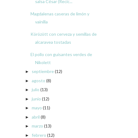
salsa César (Recic...
Magdalenas caseras de limón y
vainilla
Körözött con cerveza y semillas de
alcaravea tostadas
El pollo con guisantes verdes de
Nikolett
septiembre
(12)
►
agosto
(8)
►
julio
(13)
►
junio
(12)
►
mayo
(11)
►
abril
(8)
►
marzo
(13)
►
febrero
(12)
►