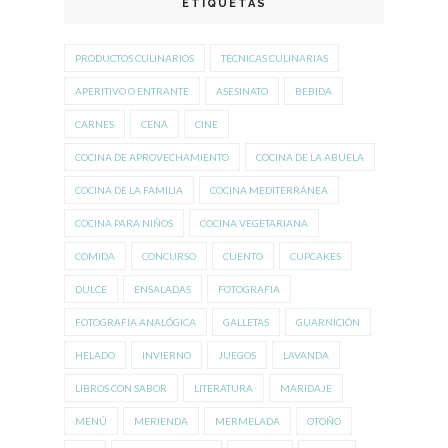
ETIQUETAS
PRODUCTOS CULINARIOS
TÉCNICAS CULINARIAS
APERITIVO O ENTRANTE
ASESINATO
BEBIDA
CARNES
CENA
CINE
COCINA DE APROVECHAMIENTO
COCINA DE LA ABUELA
COCINA DE LA FAMILIA
COCINA MEDITERRÁNEA
COCINA PARA NIÑOS
COCINA VEGETARIANA
COMIDA
CONCURSO
CUENTO
CUPCAKES
DULCE
ENSALADAS
FOTOGRAFÍA
FOTOGRAFÍA ANALÓGICA
GALLETAS
GUARNICIÓN
HELADO
INVIERNO
JUEGOS
LAVANDA
LIBROS CON SABOR
LITERATURA
MARIDAJE
MENÚ
MERIENDA
MERMELADA
OTOÑO