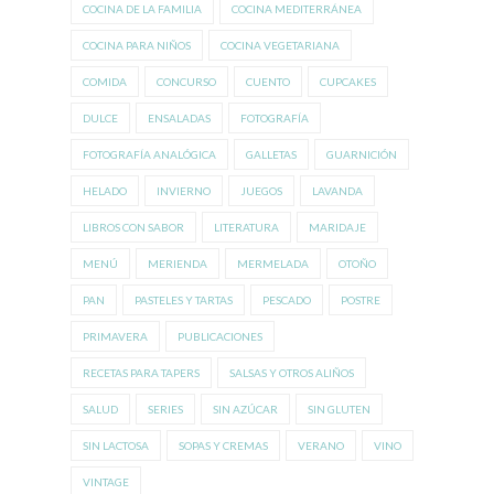
COCINA DE LA FAMILIA
COCINA MEDITERRÁNEA
COCINA PARA NIÑOS
COCINA VEGETARIANA
COMIDA
CONCURSO
CUENTO
CUPCAKES
DULCE
ENSALADAS
FOTOGRAFÍA
FOTOGRAFÍA ANALÓGICA
GALLETAS
GUARNICIÓN
HELADO
INVIERNO
JUEGOS
LAVANDA
LIBROS CON SABOR
LITERATURA
MARIDAJE
MENÚ
MERIENDA
MERMELADA
OTOÑO
PAN
PASTELES Y TARTAS
PESCADO
POSTRE
PRIMAVERA
PUBLICACIONES
RECETAS PARA TAPERS
SALSAS Y OTROS ALIÑOS
SALUD
SERIES
SIN AZÚCAR
SIN GLUTEN
SIN LACTOSA
SOPAS Y CREMAS
VERANO
VINO
VINTAGE