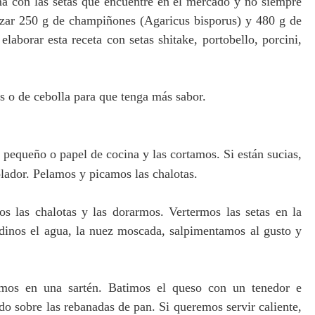
ema con las setas que encuentre en el mercado y no siempre
izar 250 g de champiñones (Agaricus bisporus) y 480 g de
 elaborar esta receta con
setas shitake, portobello, porcini,
as o de cebolla para que tenga más sabor.
o pequeño o papel de cocina y las
cortamos
. Si están sucias,
lador. Pelamos y picamos las chalotas.
os las chalotas y las dorarmos.
Vertermos las setas en la
dinos el agua, la nuez moscada, salpimentamos al gusto y
amos en una sartén. Batimos el queso con un tenedor e
o sobre las rebanadas de pan. Si queremos servir caliente,