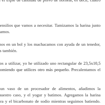
el triple de cantidad de polvo de hornear, es decir, cuatro
ensilios que vamos a necesitar. Tamizamos la harina junto
rvamos.
cimos en un bol y los machacamos con ayuda de un tenedor,
s también.
 a utilizar, yo he utilizado uno rectangular de
23,5x10,5
ecomiendo que utilices otro más pequeño. P
recalentamos el
un vaso de un procesador de alimentos, añadimos la
nuestro caso, y el yogur y batimos. Agregamos la harina
ora y el bicarbonato de sodio mientras seguimos batiendo.