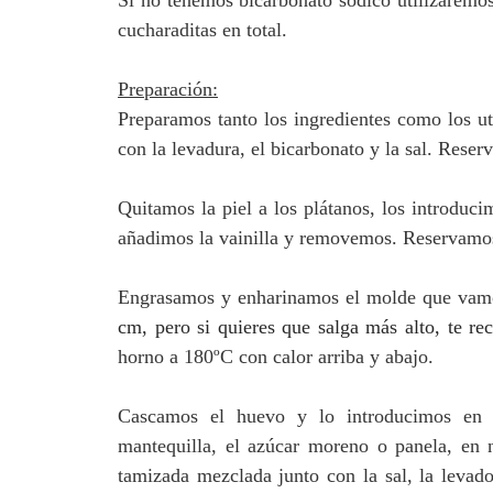
Si no tenemos bicarbonato sódico utilizaremos 
cucharaditas en total.
Preparación:
Preparamos tanto los ingredientes como los ut
con la levadura, el bicarbonato y la sal. Rese
Quitamos la piel a los plátanos, los introdu
añadimos la vainilla y removemos. Reservamo
E
ngrasamos y enharinamos el molde que vamos
cm, pero si quieres que salga más alto, te r
horno a 180ºC con calor arriba y abajo.
Cascamos el huevo y lo introducimos en 
mantequilla, el azúcar moreno o panela, en 
tamizada mezclada junto con la sal, la levad