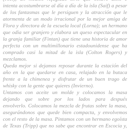
intenta acostumbrarse al día a día de la isla (Saif) a pesar
de los f
antasmas que le persiguen y la atr
acción que le
atormenta de un modo irracional por la
mejor amiga de
Flora y directora de la escuela local (Lorna); un
hermano
que odia ser granjero y elabora un queso espectacular en
la granja familiar (Fintan) que tiene una
historia de amor
perfecta con un
multimillonario estadounidense que ha
comprado casi la mitad de la isla (Colton Rogers) y
mezclamos.
Queda mejor si dejamos reposar durante la
estación del
año en la que quedarse en casa, relajado en la butaca
frente a la chimenea y disfrutar de un buen trago de
whisky con la gente que quieres (Invierno).
Untamos con aceite un molde y colocamos la masa
dejando que sobre por los lados para después
envolverlo.
Colocamos la mezcla de frutas sobre la masa,
asegurándonos que quede bien compacta, y envolvemos
con el resto de la masa. Pintamos con un
hermano egoísta
de Texas (Tripp)
que no sabe que encontrar en Escocia y,