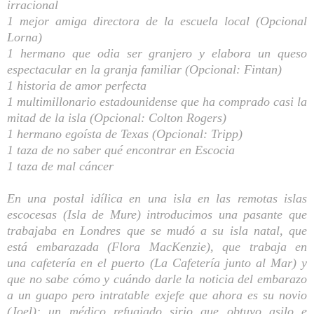
irracional
1 mejor amiga directora de la escuela local (Opcional
Lorna)
1 hermano que odia ser granjero y elabora un queso
espectacular en la granja familiar (Opcional: Fintan)
1 historia de amor perfecta
1 multimillonario estadounidense que ha comprado casi la
mitad de la isla (Opcional: Colton Rogers)
1 hermano egoísta de Texas (Opcional: Tripp)
1 taza de no saber qué encontrar en Escocia
1 taza de mal cáncer
En
una
postal idílica en una isla
en las remotas islas
escocesas
(Isla de Mure) introducimos una
pasante que
trabajaba en Londres que se mudó a su isla natal, que
está embarazada (Flora MacKenzie), que trabaja en
una
cafetería en el puerto (La Cafetería junto al Mar) y
que no sabe cómo y cuándo darle la noticia del embarazo
a un
guapo pero intratable exjefe que ahora es su novio
(Joel); un
médico refugiado sirio que obtuvo asilo e