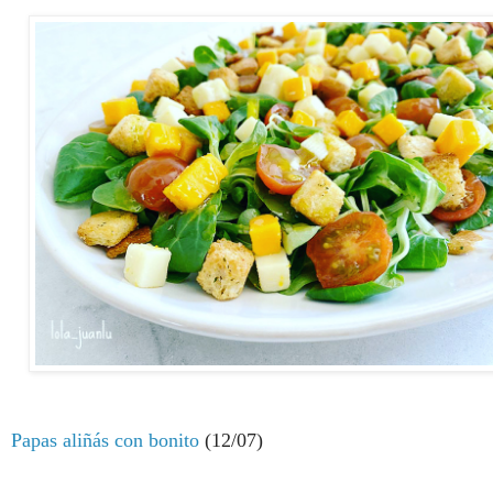
P
apas aliñás con bonito
(12/07)