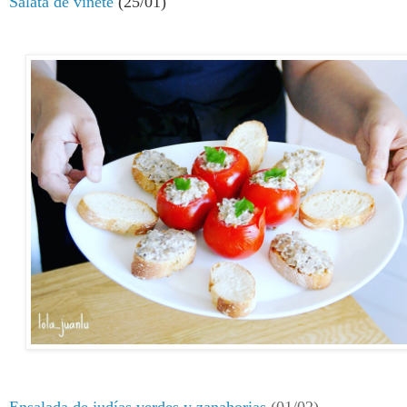
Salată
de vinete
(25/01)
Ensalada de judías verdes y zanahorias
(01/02)