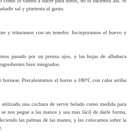
ro como lo vamos a hacer para niños, no lo hacemos así.
Si
añadir sal y pimienta al gusto.
nte y trituramos con un tenedor. Incorporamos el huevo y
emos pasado por un prensa ajos, y las hojas de albahaca
ingredientes bien integrados.
 hornear. Precalentamos el horno a 180ºC con calor arriba
 utilizado una cuchara de servir helado como medida para
 se nos pegue a las manos y sea más fácil de darle forma,
eciendo las palmas de las manos, y las colocamos sobre la
r.