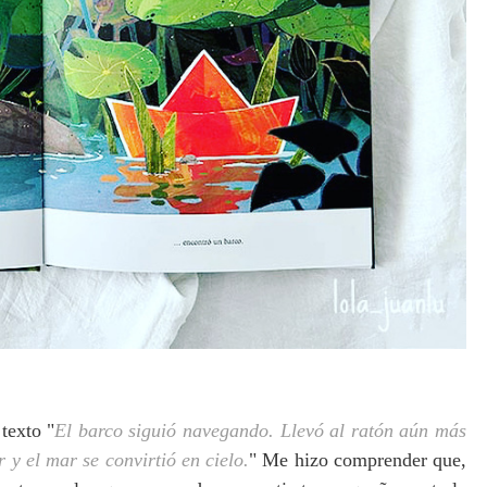
texto "
El barco siguió navegando. Llevó al ratón aún más
r y el mar se convirtió en cielo.
" Me hizo comprender que,