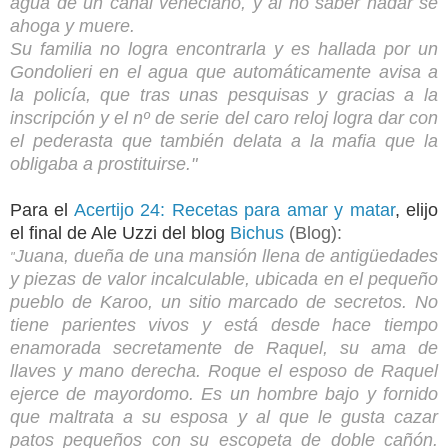
agua de un canal veneciano, y al no saber nadar se
ahoga y muere.
Su familia no logra encontrarla y es hallada por un
Gondolieri en el agua que automáticamente avisa a
la policía, que tras unas pesquisas y gracias a la
inscripción y el nº de serie del caro reloj logra dar con
el pederasta que también delata a la mafia que la
obligaba a prostituirse.
"
Para el
Acertijo 24: Recetas para amar y matar
, elijo
el final de Ale Uzzi del blog
Bichus
(Blog):
Juana, dueña de una mansión llena d
e antigüedades
"
y piezas de valor incalculable, ubicada en el pequeño
pueblo de Karoo, un sitio marcado de secretos. No
tiene parientes vivos y está desde hace tiempo
enamorada secretamente de Raquel, su ama de
llaves y mano derecha.
Roque el esposo de Raquel
ejerce de mayordomo. Es un hombre bajo y fornido
que maltrata a su esposa y al que le gusta cazar
patos pequeños con su escopeta de doble cañón.