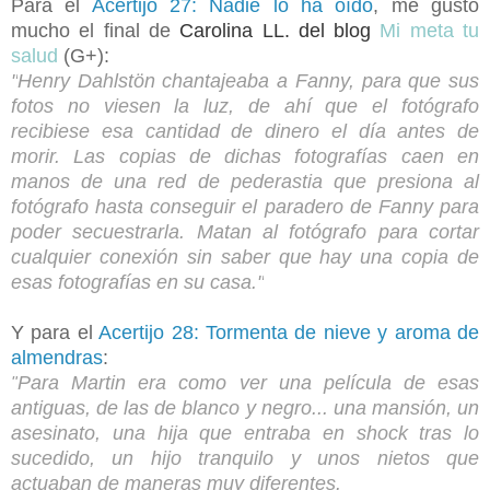
Para el
Acertijo 27: Nadie lo ha oído
, me gustó
mucho el final de
Carolina LL. del blog
Mi meta tu
salud
(G+):
"
Henry Dahlstön chantajeaba a Fanny, para que sus
fotos no viesen la luz, de ahí que el fotógrafo
recibiese esa cantidad de dinero el día antes de
morir. Las copias de dichas fotografías caen en
manos de una red de pederastia que presiona al
fotógrafo hasta conseguir el paradero de Fanny para
poder secuestrarla. Matan al fotógrafo para cortar
cualquier conexión sin saber que hay una copia de
esas fotografías en su casa."
Y para el
Acertijo 28: Tormenta de nieve y aroma de
almendras
:
Para Martin era como ver una película de esas
"
antiguas, de las de blanco y negro... una mansión, un
asesinato, una hija que entraba en shock tras lo
sucedido, un hijo tranquilo y unos nietos que
actuaban de maneras muy diferentes.