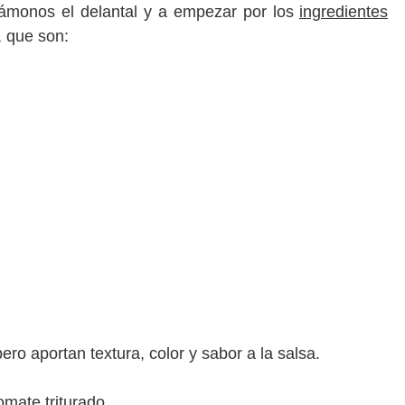
monos el delantal y a empezar por l
os
ingredientes
, que son:
ero aportan textura, color y sabor a la salsa.
omate triturado.