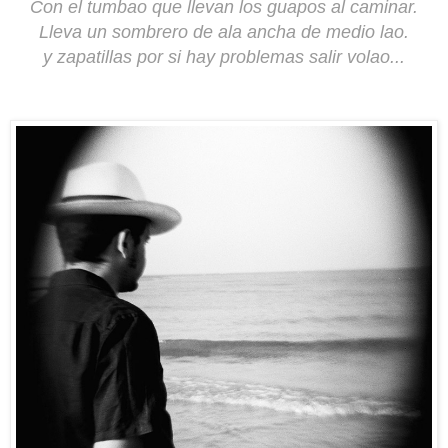
Con el tumbao que llevan los guapos al caminar.
Lleva un sombrero de ala ancha de medio lao.
y zapatillas por si hay problemas salir volao...