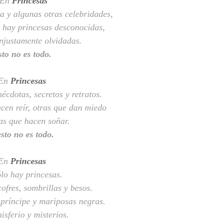
En
Princesas
a y algunas otras celebridades,
, hay princesas desconocidas,
injustamente olvidadas.
to no es todo.
En
Princesas
nécdotas, secretos y retratos.
cen reír, otras que dan miedo
as que hacen soñar.
esto no es todo.
En
Princesas
lo hay princesas.
ofres, sombrillas y besos.
 príncipe y mariposas negras.
isferio y misterios.