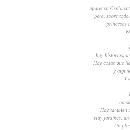
"
aparecen Cenicient
pero, sobre todo
princesas 
Es
hay historias, a
Hay cosas que ha
y algun
Y 
no só
Hay también c
Hay jardines, un
Un plan