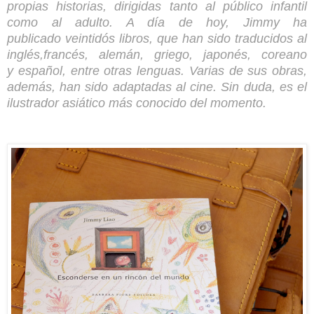
propias historias, dirigidas tanto al público infantil
como al adulto. A día de hoy, Jimmy ha
publicado veintidós libros, que han sido traducidos al
inglés,francés, alemán, griego, japonés, coreano
y español, entre otras lenguas. Varias de sus obras,
además, han sido adaptadas al cine. Sin duda, es el
ilustrador asiático más conocido del momento.